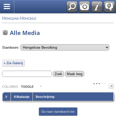
Zoek
Henglias-Hengelo
Alle Media
Stamboom:
» Zie Galerij
COL
UMN
S:
TOGGLE
#
Klikplaatje
Beschrijving
Ga naar standaard site