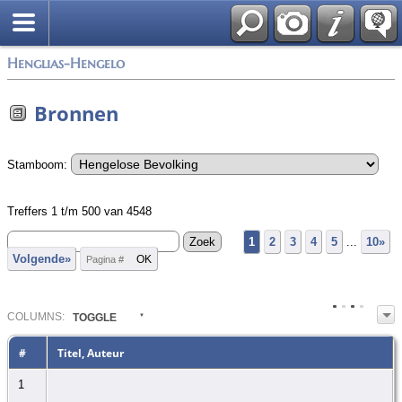
Zoek
Henglias-Hengelo
Bronnen
Stamboom:
Treffers 1 t/m 500 van 4548
1
2
3
4
5
...
10»
Volgende»
COL
UMN
S:
TOGGLE
#
Titel, Auteur
1