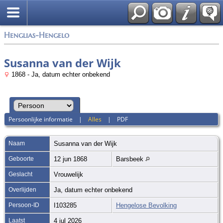
Zoek
Henglias-Hengelo
Susanna van der Wijk
1868 - Ja, datum echter onbekend
Persoonlijke informatie
|
Alles
|
PDF
Naam
Susanna
van der Wijk
Geboorte
12 jun 1868
Barsbeek
Geslacht
Vrouwelijk
Overlijden
Ja, datum echter onbekend
Persoon-ID
I103285
Hengelose Bevolking
Laatst
4 jul 2026