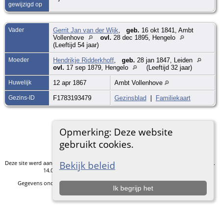
gewijzigd op
Vader
Gerrit Jan van der Wijk
,
geb.
16 okt 1841, Ambt
Vollenhove
ovl.
28 dec 1895, Hengelo
(Leeftijd 54 jaar)
Moeder
Hendrikje Ridderkhoff
,
geb.
28 jan 1847, Leiden
ovl.
17 sep 1879, Hengelo
(Leeftijd 32 jaar)
Huwelijk
12 apr 1867
Ambt Vollenhove
Gezins-ID
F1783193479
Gezinsblad
|
Familiekaart
Opmerking: Deze website
Ga naar standaard site
gebruikt cookies.
Deze site werd aangemaakt door
The Next Generation of Genealogy Sitebuilding
v.
Bekijk beleid
14.0.5, geschreven door Darrin Lythgoe © 2001-2026.
Gegevens onderhouden door
R.J.F. Einhaus
. |
Data Beschermings Beleid
.
Ik begrijp het