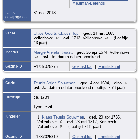
Meulman-Berends
Laatst
31 dec 2018
gewijzigd op
Vader
Claes Geerts Claesz Top
,
ged.
14 mrt 1669,
Vollenhove
ovl.
1713, Vollenhove
(Leeftijd ~
43 jaar)
Moeder
Margje Arends Kwast
,
ged.
26 apr 1674, Vollenhove
ovl.
Ja, datum echter onbekend
Gezins-ID
F1737025275
Gezinsblad
|
Familiekaart
Gezin
Teunis Asjes Souwman
,
ged.
4 apr 1694, Heino
ovl.
Ja, datum echter onbekend (Leeftijd ~ 78 jaar)
Huwelijk
ca. 1734
Type: civil
Kinderen
1.
Klaas Teunis Souwman
,
ged.
20 apr 1735,
Vollenhove
ovl.
28 mrt 1817, Barsbeek
Vollenhove
(Leeftijd ~ 81 jaar)
Gezins-ID
F1737025310
Gezinsblad
|
Familiekaart