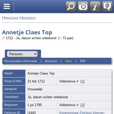
Zoek
Henglias-Hengelo
Annetje Claes Top
1712 - Ja, datum echter onbekend (~ 73 jaar)
Persoonlijke informatie
|
Bronnen
|
Alles
|
PDF
Naam
Annetje Claes
Top
Doop (CHR)
21 feb 1712
Vollenhove
[
1
]
Geslacht
Vrouwelijk
Overlijden
Ja, datum echter onbekend
Begraven
1 jul 1785
Vollenhove
[
2
]
Persoon-ID
I1443
Kwartierstaat Einhaus-Vosmer-