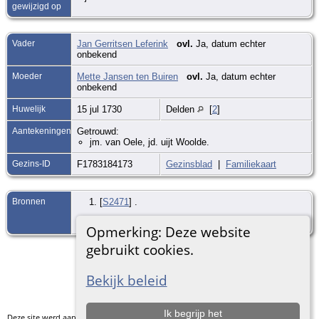
gewijzigd op
Vader
Jan Gerritsen Leferink
ovl.
Ja, datum echter
onbekend
Moeder
Mette Jansen ten Buiren
ovl.
Ja, datum echter
onbekend
Huwelijk
15 jul 1730
Delden
[
2
]
Aantekeningen
Getrouwd:
jm. van Oele, jd. uijt Woolde.
Gezins-ID
F1783184173
Gezinsblad
|
Familiekaart
Bronnen
[
S2471
] .
[
S1017
] .
Opmerking: Deze website
gebruikt cookies.
Ga naar standaard site
Bekijk beleid
Ik begrijp het
Deze site werd aangemaakt door
The Next Generation of Genealogy Sitebuilding
v.