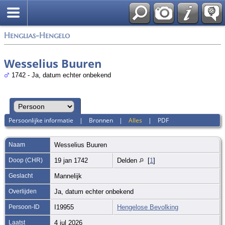
Zoek
Henglias-Hengelo
Wesselius Buuren
1742 - Ja, datum echter onbekend
Persoonlijke informatie
|
Bronnen
|
Alles
|
PDF
Naam
Wesselius
Buuren
Doop (CHR)
19 jan 1742
Delden
[
1
]
Geslacht
Mannelijk
Overlijden
Ja, datum echter onbekend
Persoon-ID
I19955
Hengelose Bevolking
Laatst
4 jul 2026