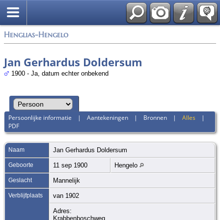
Zoek
Henglias-Hengelo
Jan Gerhardus Doldersum
1900 - Ja, datum echter onbekend
Persoonlijke informatie
|
Aantekeningen
|
Bronnen
|
Alles
|
PDF
Naam
Jan Gerhardus
Doldersum
Geboorte
11 sep 1900
Hengelo
Geslacht
Mannelijk
Verblijfplaats
van 1902
Adres:
Krabbenboschweg