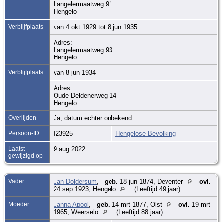
Langelermaatweg 91
Hengelo
Verblijfplaats
van 4 okt 1929 tot 8 jun 1935
Adres:
Langelermaatweg 93
Hengelo
Verblijfplaats
van 8 jun 1934
Adres:
Oude Deldenerweg 14
Hengelo
Overlijden
Ja, datum echter onbekend
Persoon-ID
I23925
Hengelose Bevolking
Laatst
9 aug 2022
gewijzigd op
Vader
Jan Doldersum
,
geb.
18 jun 1874, Deventer
ovl.
24 sep 1923, Hengelo
(Leeftijd 49 jaar)
Moeder
Janna Apool
,
geb.
14 mrt 1877, Olst
ovl.
19 mrt
1965, Weerselo
(Leeftijd 88 jaar)