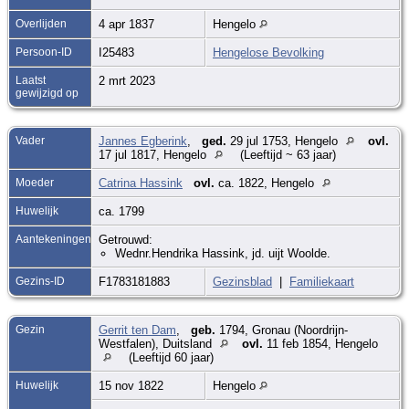
Overlijden
4 apr 1837
Hengelo
Persoon-ID
I25483
Hengelose Bevolking
Laatst
2 mrt 2023
gewijzigd op
Vader
Jannes Egberink
,
ged.
29 jul 1753, Hengelo
ovl.
17 jul 1817, Hengelo
(Leeftijd ~ 63 jaar)
Moeder
Catrina Hassink
ovl.
ca. 1822, Hengelo
Huwelijk
ca. 1799
Aantekeningen
Getrouwd:
Wednr.Hendrika Hassink, jd. uijt Woolde.
Gezins-ID
F1783181883
Gezinsblad
|
Familiekaart
Gezin
Gerrit ten Dam
,
geb.
1794, Gronau (Noordrijn-
Westfalen), Duitsland
ovl.
11 feb 1854, Hengelo
(Leeftijd 60 jaar)
Huwelijk
15 nov 1822
Hengelo