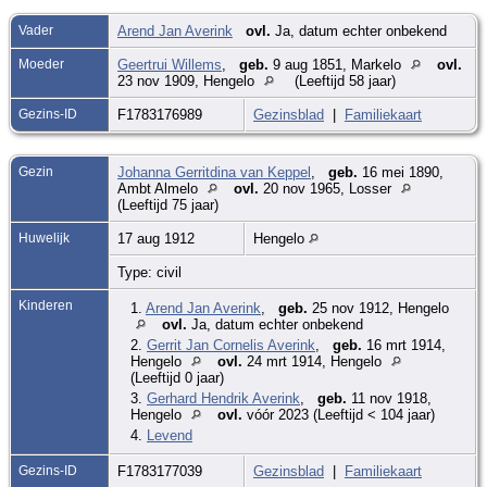
Vader
Arend Jan Averink
ovl.
Ja, datum echter onbekend
Moeder
Geertrui Willems
,
geb.
9 aug 1851, Markelo
ovl.
23 nov 1909, Hengelo
(Leeftijd 58 jaar)
Gezins-ID
F1783176989
Gezinsblad
|
Familiekaart
Gezin
Johanna Gerritdina van Keppel
,
geb.
16 mei 1890,
Ambt Almelo
ovl.
20 nov 1965, Losser
(Leeftijd 75 jaar)
Huwelijk
17 aug 1912
Hengelo
Type: civil
Kinderen
1.
Arend Jan Averink
,
geb.
25 nov 1912, Hengelo
ovl.
Ja, datum echter onbekend
2.
Gerrit Jan Cornelis Averink
,
geb.
16 mrt 1914,
Hengelo
ovl.
24 mrt 1914, Hengelo
(Leeftijd 0 jaar)
3.
Gerhard Hendrik Averink
,
geb.
11 nov 1918,
Hengelo
ovl.
vóór 2023 (Leeftijd < 104 jaar)
4.
Levend
Gezins-ID
F1783177039
Gezinsblad
|
Familiekaart