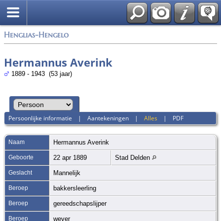
Zoek
Henglias-Hengelo
Hermannus Averink
1889 - 1943 (53 jaar)
Persoonlijke informatie
|
Aantekeningen
|
Alles
|
PDF
Naam
Hermannus
Averink
Geboorte
22 apr 1889
Stad Delden
Geslacht
Mannelijk
Beroep
bakkersleerling
Beroep
gereedschapslijper
Beroep
wever