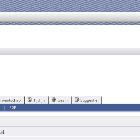
rwantschap
Tijdlijn
Gezin
Suggestie
s
|
PDF
[
1
]