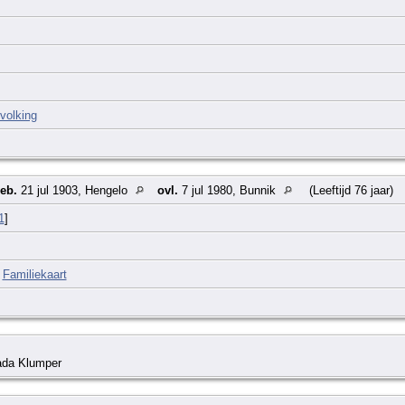
volking
eb.
21 jul 1903, Hengelo
ovl.
7 jul 1980, Bunnik
(Leeftijd 76 jaar)
1
]
|
Familiekaart
ada Klumper