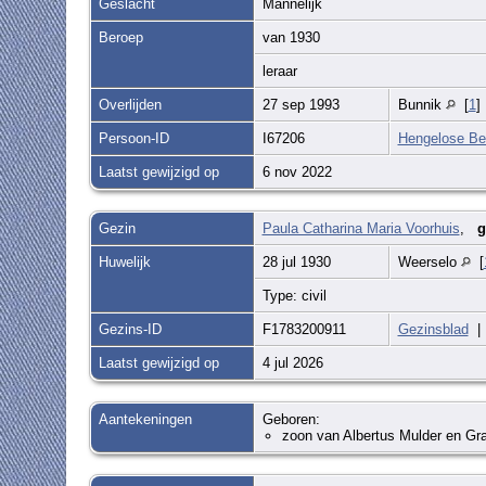
Geslacht
Mannelijk
Beroep
van 1930
leraar
Overlijden
27 sep 1993
Bunnik
[
1
]
Persoon-ID
I67206
Hengelose Be
Laatst gewijzigd op
6 nov 2022
Gezin
Paula Catharina Maria Voorhuis
,
g
Huwelijk
28 jul 1930
Weerselo
[
Type: civil
Gezins-ID
F1783200911
Gezinsblad
Laatst gewijzigd op
4 jul 2026
Aantekeningen
Geboren:
zoon van Albertus Mulder en Gr