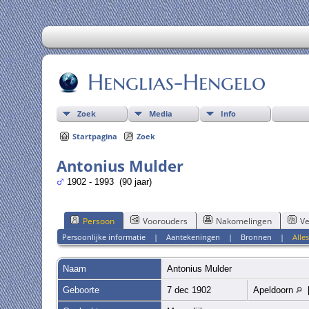
Henglias-Hengelo
Zoek
Media
Info
Startpagina
Zoek
Antonius Mulder
1902 - 1993 (90 jaar)
Persoon
Voorouders
Nakomelingen
Ve
Persoonlijke informatie
|
Aantekeningen
|
Bronnen
|
Alle
Naam
Antonius
Mulder
Geboorte
7 dec 1902
Apeldoorn