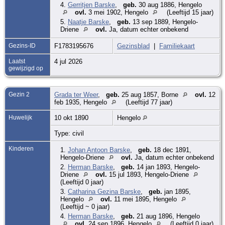
4.
Gerritjen Barske
,
geb.
30 aug 1886, Hengelo
ovl.
3 mei 1902, Hengelo
(Leeftijd 15 jaar)
5.
Naatje Barske
,
geb.
13 sep 1889, Hengelo-
Driene
ovl.
Ja, datum echter onbekend
Gezins-ID
F1783195676
Gezinsblad
|
Familiekaart
Laatst
4 jul 2026
gewijzigd op
Gezin 2
Grada ter Weer
,
geb.
25 aug 1857, Borne
ovl.
12
feb 1935, Hengelo
(Leeftijd 77 jaar)
Huwelijk
10 okt 1890
Hengelo
Type: civil
Kinderen
1.
Johan Antoon Barske
,
geb.
18 dec 1891,
Hengelo-Driene
ovl.
Ja, datum echter onbekend
2.
Herman Barske
,
geb.
14 jan 1893, Hengelo-
Driene
ovl.
15 jul 1893, Hengelo-Driene
(Leeftijd 0 jaar)
3.
Catharina Gezina Barske
,
geb.
jan 1895,
Hengelo
ovl.
11 mei 1895, Hengelo
(Leeftijd ~ 0 jaar)
4.
Herman Barske
,
geb.
21 aug 1896, Hengelo
ovl.
24 sep 1896, Hengelo
(Leeftijd 0 jaar)