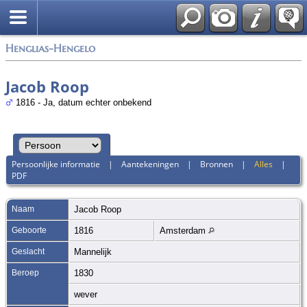
Zoek
Henglias-Hengelo
Jacob Roop
1816 - Ja, datum echter onbekend
Persoonlijke informatie
|
Aantekeningen
|
Bronnen
|
Alles
|
PDF
Naam
Jacob
Roop
Geboorte
1816
Amsterdam
Geslacht
Mannelijk
Beroep
1830
wever