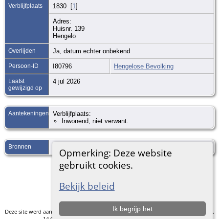
Verblijfplaats
1830 [
1
]
Adres:
Huisnr. 139
Hengelo
Overlijden
Ja, datum echter onbekend
Persoon-ID
I80796
Hengelose Bevolking
Laatst
4 jul 2026
gewijzigd op
Aantekeningen
Verblijfplaats:
Inwonend, niet verwant.
Bronnen
[
S1914
] .
Opmerking: Deze website
gebruikt cookies.
Ga naar standaard site
Bekijk beleid
Ik begrijp het
Deze site werd aangemaakt door
The Next Generation of Genealogy Sitebuilding
v.
14.0.5, geschreven door Darrin Lythgoe © 2001-2026.