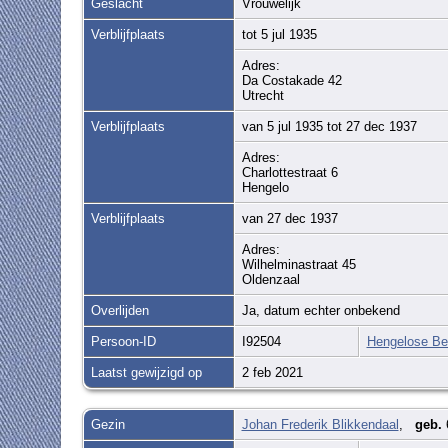
Geslacht
Vrouwelijk
Verblijfplaats
tot 5 jul 1935
Adres:
Da Costakade 42
Utrecht
Verblijfplaats
van 5 jul 1935 tot 27 dec 1937
Adres:
Charlottestraat 6
Hengelo
Verblijfplaats
van 27 dec 1937
Adres:
Wilhelminastraat 45
Oldenzaal
Overlijden
Ja, datum echter onbekend
Persoon-ID
I92504
Hengelose Be
Laatst gewijzigd op
2 feb 2021
Gezin
Johan Frederik Blikkendaal
,
geb.
6