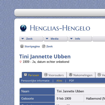
Henglias-Hengelo
Zoek
Media
Info
Startpagina
Zoek
Tini Jannette Ubben
1909 - Ja, datum echter onbekend
Persoon
Voorouders
Nakomelingen
Ve
Persoonlijke informatie
|
Alles
|
PDF
Naam
Tini Jannette
Ubben
Geboorte
9 feb 1909
Halbemond (N