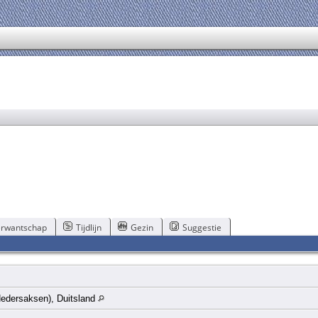
rwantschap
Tijdlijn
Gezin
Suggestie
edersaksen), Duitsland