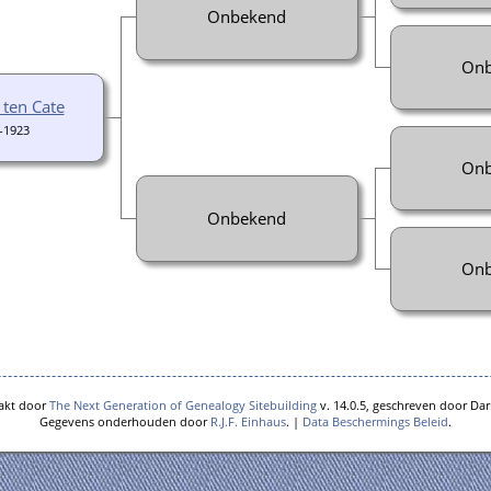
Onbekend
Onb
 ten Cate
-1923
Onb
Onbekend
Onb
akt door
The Next Generation of Genealogy Sitebuilding
v. 14.0.5, geschreven door Dar
Gegevens onderhouden door
R.J.F. Einhaus
. |
Data Beschermings Beleid
.