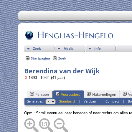
Henglias-Hengelo
Zoek
Media
Info
Startpagina
Zoek
Berendina van der Wijk
1890 - 1932 (41 jaar)
Persoon
Voorouders
Nakomelingen
Ve
Generaties:
Standaard
|
Verticaal
|
Compact
|
Bo
Opm.: Scroll eventueel naar beneden of naar rechts om alles t