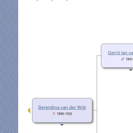
Gerrit Jan v
1841
Berendina van der Wijk
1890-1932