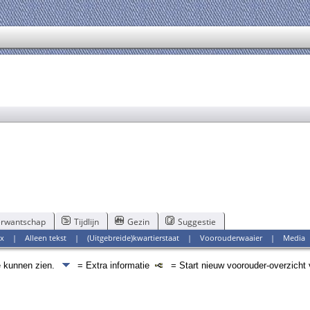
rwantschap
Tijdlijn
Gezin
Suggestie
x
|
Alleen tekst
|
(Uitgebreide)kwartierstaat
|
Voorouderwaaier
|
Media
e kunnen zien.
= Extra informatie
= Start nieuw voorouder-overzicht 