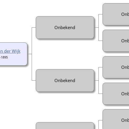
Onb
Onbekend
Onb
an der Wijk
-1895
Onb
Onbekend
Onb
Onb