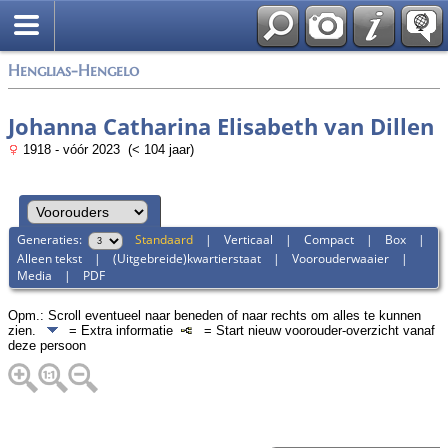
Zoek
Henglias-Hengelo
Johanna Catharina Elisabeth van Dillen
1918 - vóór 2023 (< 104 jaar)
Generaties:
Standaard
|
Verticaal
|
Compact
|
Box
|
Alleen tekst
|
(Uitgebreide)kwartierstaat
|
Voorouderwaaier
|
Media
|
PDF
Opm.: Scroll eventueel naar beneden of naar rechts om alles te kunnen
zien.
= Extra informatie
= Start nieuw voorouder-overzicht vanaf
deze persoon