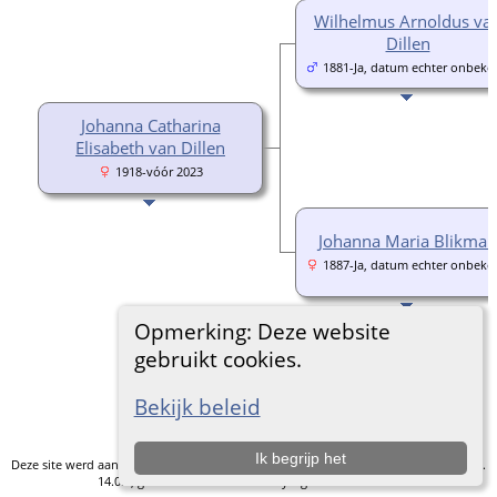
Wilhelmus Arnoldus va
Dillen
1881-Ja, datum echter onbeke
Johanna Catharina
Elisabeth van Dillen
1918-vóór 2023
Johanna Maria Blikman
1887-Ja, datum echter onbeke
Opmerking: Deze website
gebruikt cookies.
Ga naar standaard site
Bekijk beleid
Ik begrijp het
Deze site werd aangemaakt door
The Next Generation of Genealogy Sitebuilding
v.
14.0.5, geschreven door Darrin Lythgoe © 2001-2026.