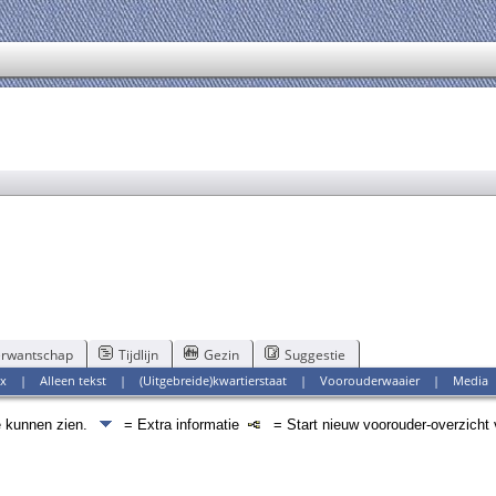
rwantschap
Tijdlijn
Gezin
Suggestie
x
|
Alleen tekst
|
(Uitgebreide)kwartierstaat
|
Voorouderwaaier
|
Media
e kunnen zien.
= Extra informatie
= Start nieuw voorouder-overzicht 