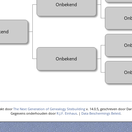
Onbekend
Onb
kend
Onb
Onbekend
Onb
akt door
The Next Generation of Genealogy Sitebuilding
v. 14.0.5, geschreven door Dar
Gegevens onderhouden door
R.J.F. Einhaus
. |
Data Beschermings Beleid
.