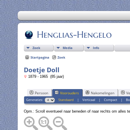
Henglias-Hengelo
Zoek
Media
Info
Startpagina
Zoek
Doetje Doll
1879 - 1965 (85 jaar)
Persoon
Voorouders
Nakomelingen
Ve
Generaties:
Standaard
|
Verticaal
|
Compact
|
Bo
Opm.: Scroll eventueel naar beneden of naar rechts om alles t