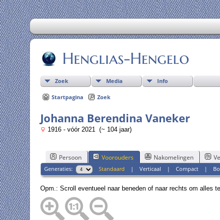
Henglias-Hengelo
Zoek
Media
Info
Startpagina
Zoek
Johanna Berendina Vaneker
1916 - vóór 2021 (~ 104 jaar)
Persoon
Voorouders
Nakomelingen
Ve
Generaties:
Standaard
|
Verticaal
|
Compact
|
Bo
Opm.: Scroll eventueel naar beneden of naar rechts om alles t