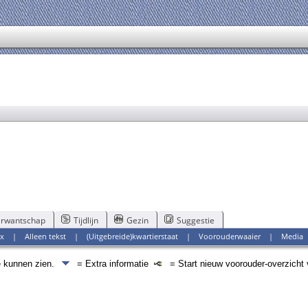
rwantschap
Tijdlijn
Gezin
Suggestie
x
|
Alleen tekst
|
(Uitgebreide)kwartierstaat
|
Voorouderwaaier
|
Media
e kunnen zien.
= Extra informatie
= Start nieuw voorouder-overzicht 