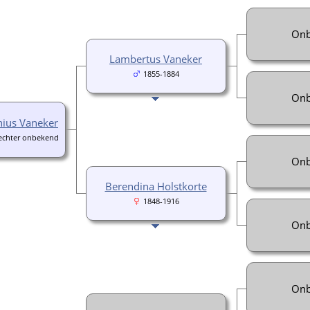
Onb
Lambertus Vaneker
1855-1884
Onb
ius Vaneker
 echter onbekend
Onb
Berendina Holstkorte
1848-1916
Onb
Onb