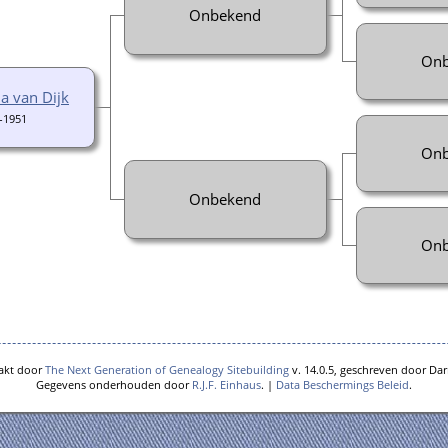
Onbekend
Onb
a van Dijk
-1951
Onb
Onbekend
Onb
akt door
The Next Generation of Genealogy Sitebuilding
v. 14.0.5, geschreven door Dar
Gegevens onderhouden door
R.J.F. Einhaus
. |
Data Beschermings Beleid
.