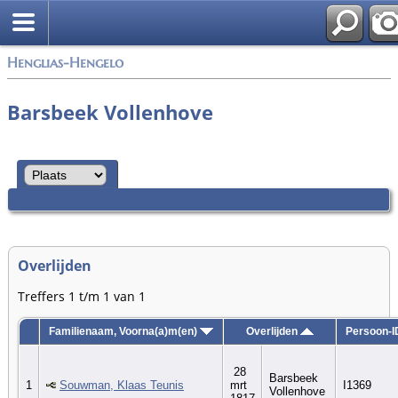
Zoek
Henglias-Hengelo
Barsbeek Vollenhove
Overlijden
Treffers 1 t/m 1 van 1
Familienaam, Voorna(a)m(en)
Overlijden
Persoon-I
28
Barsbeek
1
Souwman, Klaas Teunis
mrt
I1369
Vollenhove