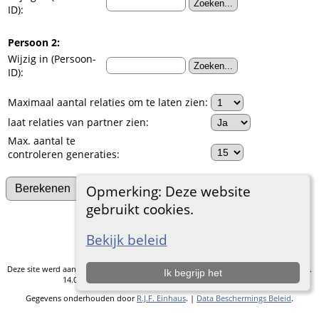
ID):
Persoon 2:
Wijzig in (Persoon-
ID):
Maximaal aantal relaties om te laten zien:
laat relaties van partner zien:
Max. aantal te
controleren generaties:
Zoek naar andere connecties
Opmerking: Deze website
gebruikt cookies.
Ga naar standaard site
Bekijk beleid
Deze site werd aangemaakt door
The Next Generation of Genealogy Sitebuilding
v.
Ik begrijp het
14.0.5, geschreven door Darrin Lythgoe © 2001-2026.
Gegevens onderhouden door
R.J.F. Einhaus
. |
Data Beschermings Beleid
.