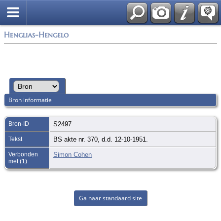
Zoek
Henglias-Hengelo
Bron informatie
Bron-ID
S2497
Tekst
BS akte nr. 370, d.d. 12-10-1951.
Verbonden
Simon Cohen
met (1)
Ga naar standaard site