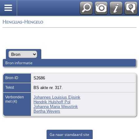
Zoek
Henglias-Hengelo
Bron informatie
Bron-ID
S2686
Tekst
BS akte nr. 317.
Verbonden
Johannes Louisius Eijsink
met (4)
Hendrik Hulshoff Pol
Johanna Maria Weustink
Bertha Wevers
Ga naar standaard site