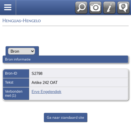
Zoek
Henglias-Hengelo
Bron informatie
Bron-ID
S2798
Tekst
Artike 242 OAT
Verbonden
Erve Engelendiek
met (1)
Ga naar standaard site