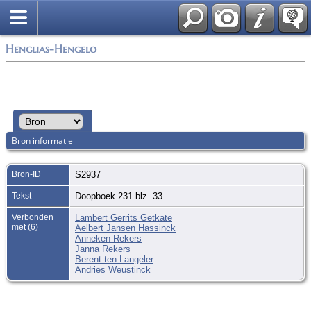
Zoek
Henglias-Hengelo
Bron informatie
Bron-ID
S2937
Tekst
Doopboek 231 blz. 33.
Verbonden
Lambert Gerrits Getkate
met (6)
Aelbert Jansen Hassinck
Anneken Rekers
Janna Rekers
Berent ten Langeler
Andries Weustinck