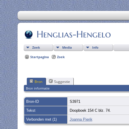
Henglias-Hengelo
Zoek
Media
Info
Startpagina
Zoek
Bron
Suggestie
Bron informatie
Bron-ID
S3971
Tekst
Doopboek 154 C blz. 74.
Verbonden met (1)
Joanna Pierik