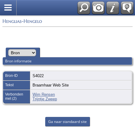
Zoek
Henglias-Hengelo
Bron informatie
Bron-ID
S4022
Tekst
Braamhaar Web Site
Verbonden
Wim Rensen
met (2)
Trijntje Zweep
Ga naar standaard site