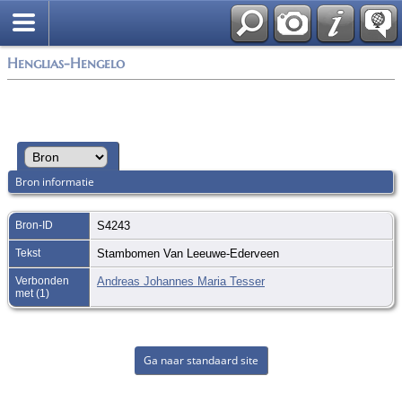
Zoek
Henglias-Hengelo
Bron informatie
Bron-ID
S4243
Tekst
Stambomen Van Leeuwe-Ederveen
Verbonden
Andreas Johannes Maria Tesser
met (1)
Ga naar standaard site