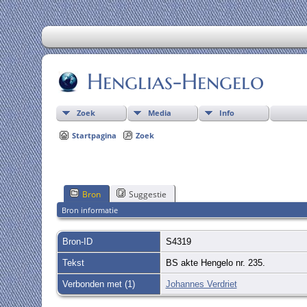
Henglias-Hengelo
Zoek
Media
Info
Startpagina
Zoek
Bron
Suggestie
Bron informatie
Bron-ID
S4319
Tekst
BS akte Hengelo nr. 235.
Verbonden met (1)
Johannes Verdriet