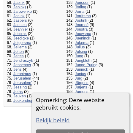
58.
Japink
(8)
138.
Jorissen
(1)
59.
Japink)
(1)
139.
Jörling
(1)
60.
Jarowenko
(1)
140.
Jorna
(1)
61.
Jasink
(1)
141.
Jorritsma
(3)
62.
Jaspers
(8)
142.
Jostink
(2)
63.
Jassies
(2)
143.
Journeé
(9)
64.
Jeannier
(1)
144.
Joustra
(3)
65.
Jebbink
(2)
145.
Jouwsma
(1)
66.
Jeedigke
(1)
146.
Jueninck
(1)
67.
Jelgersma
(1)
147.
Jukema
(1)
68.
Jellema
(2)
148.
Julius
(3)
69.
Jelten
(6)
149.
Julsing
(1)
70.
Jeltes
(1)
150.
Jung
(1)
71.
Jendraszyk
(1)
151.
Jungbluth
(1)
72.
Jenneboer
(10)
152.
Junge Puring
(3)
73.
Jens
(4)
153.
Juninck
(1)
74.
Jeronimus
(1)
154.
Junius
(1)
75.
Jerusalem
(44)
155.
Jurg
(2)
76.
Jerusalem)
(1)
156.
Jürgens
(4)
77.
Jessing
(2)
157.
Jurjens
(1)
78.
Jeths
(2)
158.
Jurriens
(1)
79.
Jeuken
(1)
159.
Jurrisen
(1)
Opmerking: Deze website
80.
Jeukendrup
(1)
160.
Justie
(1)
gebruikt cookies.
Ga naar standaard site
Bekijk beleid