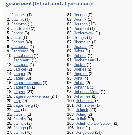
gesorteerd (totaal aantal personen):
1.
Jaalinck
(1)
81.
Jeuring
(7)
2.
Jaalink
(4)
82.
Jeurink
(1)
3.
Jaarsma
(1)
83.
Jeursen
(15)
4.
Jaartsveld
(2)
84.
Jeursen)
(1)
5.
Jaberg
(3)
85.
Jeziorowski
(1)
6.
Jacet
(1)
86.
Jillings
(1)
7.
Jacobs
(40)
87.
Jkemeule
(1)
8.
Jacobsen
(1)
88.
Joassin
(2)
9.
Jacobson
(4)
89.
Jobse
(1)
10.
Jacobsson
(1)
90.
Jobsen
(1)
11.
Jacometti
(1)
91.
Jochemsen
(1)
12.
Jacques
(1)
92.
Jocker
(1)
13.
Jadiker
(2)
93.
Joekes
(2)
14.
Jaeger
(2)
94.
Jogems
(2)
15.
Jager
(30)
95.
Joha
(4)
16.
Jager Lankhorst
(1)
96.
Johan
(2)
17.
Jagerman
(1)
97.
Johanna
(3)
18.
Jagers
(20)
98.
Johanna Maria
(1)
19.
Jagers op Akkerhuis
(24)
99.
Johannes
(1)
20.
Jagt
(9)
100.
Johannink
(7)
21.
Jagtenberg
(1)
101.
Johnstone
(1)
22.
Jak
(1)
102.
Jolinck
(70)
23.
Jakma
(1)
103.
Joling
(2)
24.
Jakobs
(4)
104.
Jolink
(29)
25.
Jalinck
(2)
105.
Jolink Op De Cuiperij
(1)
26.
Jalingh
(1)
106.
Jong
(1)
27.
Jalink
(70)
107.
Jongbloed
(34)