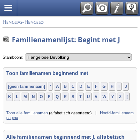
Zoek
Henglias-Hengelo
Familienamenlijst: Begint met J
Stamboom:
Toon familienamen beginnend met
[geen familienaam]
'
A
B
C
D
E
F
G
H
I
J
K
L
M
N
O
P
Q
R
S
T
U
V
W
Y
Z
[
Toon alle familienamen
(alfabetisch gesorteerd) |
Hoofd-familienaam
pagina
Alle familienamen beginnend met J, alfabetisch