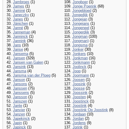
28.
Jambroes
(1)
108.
Jongboer
(1)
29.
James
(1)
109.
Jonge Poerink
(68)
30.
Jaminé
(1)
110.
Jongebloed
(2)
31.
Janeczky
(1)
111.
Jongedijk
(1)
32.
Janes
(1)
112.
Jongejan
(3)
33.
Jänichen
(1)
113.
Jongejans
(1)
34.
Janné
(3)
114.
Jongeneel
(1)
35.
Janneman
(4)
115.
Jongerdijk
(3)
36.
Janninck
(1)
116.
Jongman
(100)
37.
Jannink
(36)
117.
Jongman)
(1)
38.
Jans
(10)
118.
Jongsma
(1)
39.
Janse
(4)
119.
Jonker
(30)
40.
Jansema
(5)
120.
Jonkers
(10)
41.
Jansen
(329)
121.
Jonkman
(16)
42.
Jansen van Galen
(1)
122.
Jonkmann
(1)
43.
Jansink
(13)
123.
Joolinck
(1)
44.
Jansma
(4)
124.
Joop
(1)
45.
Jansma van der Ploeg
(5)
125.
Joormann
(1)
46.
Janson
(1)
126.
Joosen
(1)
47.
Jansons
(2)
127.
Joosink
(1)
48.
Janssen
(75)
128.
Joosse
(2)
49.
Janssens
(5)
129.
Joossink
(2)
50.
Jansson
(1)
130.
Joosten
(4)
51.
Janszen
(1)
131.
Joostinck
(1)
52.
Jante
(1)
132.
Joostink
(4)
53.
Janvier
(1)
133.
Joostink Op Joostink
(8)
54.
Janzen
(1)
134.
Jordaan
(10)
55.
Japekinck
(2)
135.
Jordan
(2)
56.
Japin
(1)
136.
Jordens
(9)
57.
Japinck
(1)
137.
Jorink
(1)